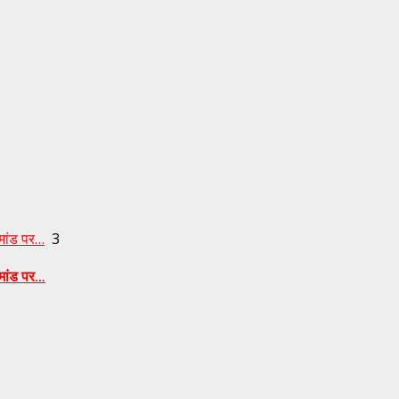
िमांड पर…
3
िमांड पर…