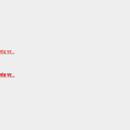
िमांड पर…
िमांड पर…