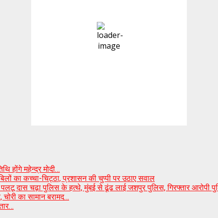
moderate rain
87 %
1001 mb
7 mph
Wind Gust:
15 mph
Clouds:
99%
Visibility:
5.581 km
Sunrise:
5:40 am
Sunset:
6:40 pm
Weather from OpenWeatherMap
ि होंगे महेन्द्र मोदी…
 बिलों का कच्चा-चिट्ठा, प्रशासन की चुप्पी पर उठाए सवाल
टू दास चढ़ा पुलिस के हत्थे, मुंबई से ढूंढ लाई जशपुर पुलिस, गिरफ्तार आरोपी प
ार, चोरी का सामान बरामद…
्तार…