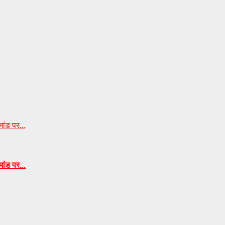
िमांड पर…
िमांड पर…