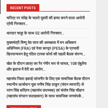
चोरी मामले में भूपदेवपुर पुलिस की त्वरित
August 6, 2026
कार्रवाई, चोरी गए सारे सामान के साथ
RECENT POSTS
आरोपी गिरफ्तार…
6
August 5, 2026
चरित्र पर संदेह के चलते युवती की हत्या करने वाला आरोपी
प्रेमी गिरफ्तार…
ऑपरेशन आघात : घरघोड़ा पुलिस की
धारदार चाकु के साथ 02 आरोपी गिरफ्तार…
बड़ी कार्रवाई, 69 पाव अंग्रेजी शराब के
साथ तस्कर गिरफ्तार…
मुख्यमंत्री विष्णु देव साय की अध्यक्षता में वन अधिकार
7
August 5, 2026
अधिनियम (FRA) एवं पेसा कानून (PESA) के प्रभावी
क्रियान्वयन हेतु गठित टास्क फोर्स की पहली बैठक संपन्न…
खेल के दौरान छात्र का पैर गंभीर रूप से घायल, 108 एंबुलेंस
चरित्र पर संदेह के चलते युवती की हत्या
करने वाला आरोपी प्रेमी गिरफ्तार…
और इलाज में देरी का आरोप…
August 6, 2026
1
महासंघ जिला इकाई जांजगीर के लिए एक समाजिक बैठक दौरान
स्थानीय ऊर्जावान युवा मनीष सिंह ठाकुर (चंदन व्यापारी) से
रतन सिंह क्षत्रिय (महासंघ उपाध्यक्ष) एवं संतोष सिंह चौहान
धारदार चाकु के साथ 02 आरोपी
(महासंघ संगठन सलाहकार) के साथ समाजिक जनसंपर्क…
गिरफ्तार…
August 6, 2026
2