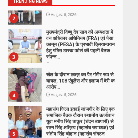
TRENDING NEWS
मुख्यमंत्री विष्णु देव साय की अध्यक्षता में
वन अधिकार अधिनियम (FRA) एवं पेसा
कानून (PESA) के प्रभावी क्रियान्वयन
हेतु गठित टास्क फोर्स की पहली बैठक
3
संपन्न…
August 6, 2026
खेल के दौरान छात्र का पैर गंभीर रूप से
घायल, 108 एंबुलेंस और इलाज में देरी का
आरोप…
4
August 6, 2026
महासंघ जिला इकाई जांजगीर के लिए एक
समाजिक बैठक दौरान स्थानीय ऊर्जावान
युवा मनीष सिंह ठाकुर (चंदन व्यापारी) से
रतन सिंह क्षत्रिय (महासंघ उपाध्यक्ष) एवं
5
संतोष सिंह चौहान (महासंघ संगठन
सलाहकार) के साथ समाजिक
जनसंपर्क…
चोरी मामले में भूपदेवपुर पुलिस की त्वरित
August 6, 2026