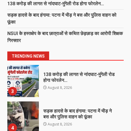
बेटे ने की बाप की हत्या, आरोपी बेटा
138 करोड़ की लागत से नांदघाट-मुंगेली रोड होगा फोरलेन…
गिरफ्तार, भेजा जेल
August 8, 2026
सड़क हादसे के बाद हंगामा: पटना में भीड़ ने बस और पुलिस वाहन को
1
फूंका
NSUI के हस्तक्षेप के बाद छात्राओं से कथित छेड़छाड़ का आरोपी शिक्षक
‘अन्नपूर्णा’ में खाद का तड़का, अधिकारियों की
गिरफ्तार
बल्ले-बल्ले और किसान का ‘ऑनलाइन’ कटा
चालान!…
2
August 8, 2026
TRENDING NEWS
138 करोड़ की लागत से नांदघाट-मुंगेली रोड
होगा फोरलेन…
August 8, 2026
3
सड़क हादसे के बाद हंगामा: पटना में भीड़ ने
बस और पुलिस वाहन को फूंका
August 8, 2026
4