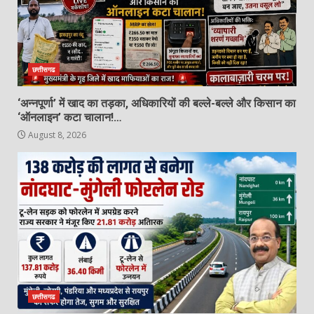
NSUI के हस्तक्षेप के बाद छात्राओं से कथित
छेड़छाड़ का आरोपी शिक्षक गिरफ्तार
August 8, 2026
5
छत्तीसगढ
‘अन्नपूर्णा’ में खाद का तड़का, अधिकारियों की बल्ले-बल्ले और किसान का
1 करोड़ रिश्वत लेने का आरोप: ट्रेनी IPS
‘ऑनलाइन’ कटा चालान!…
के खिलाफ CBI कोर्ट में परिवाद
August 8, 2026
August 8, 2026
6
एसडीओपी जशपुर चंद्रशेखर परमा को
भावभीनी विदाई, निमितेश सिंह ने संभाला
एसडीओपी जशपुर का पदभार…
7
August 8, 2026
छत्तीसगढ