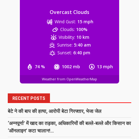
4
Overcast Clouds
Wind Gust:
15 mph
NSUI के हस्तक्षेप के बाद छात्राओं से कथित
Clouds:
100%
छेड़छाड़ का आरोपी शिक्षक गिरफ्तार
Visibility:
10 km
August 8, 2026
5
Sunrise:
5:40 am
Sunset:
6:40 pm
1 करोड़ रिश्वत लेने का आरोप: ट्रेनी IPS
74 %
1002 mb
13 mph
के खिलाफ CBI कोर्ट में परिवाद
August 8, 2026
Weather from OpenWeatherMap
6
एसडीओपी जशपुर चंद्रशेखर परमा को
RECENT POSTS
भावभीनी विदाई, निमितेश सिंह ने संभाला
एसडीओपी जशपुर का पदभार…
बेटे ने की बाप की हत्या, आरोपी बेटा गिरफ्तार, भेजा जेल
7
August 8, 2026
‘अन्नपूर्णा’ में खाद का तड़का, अधिकारियों की बल्ले-बल्ले और किसान का
‘ऑनलाइन’ कटा चालान!…