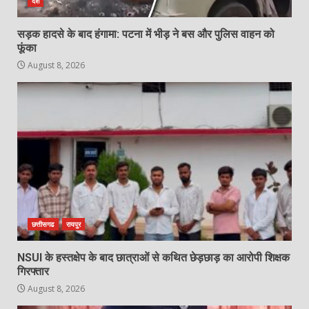
देश
सड़क हादसे के बाद हंगामा: पटना में भीड़ ने बस और पुलिस वाहन को
20 अगस्त को वृंदावन हाल में मनाया जाएगा
फूंका
रेडियो श्रोता दिवस, मुख्य अतिथि होंगे
महेन्द्र मोदी…
August 8, 2026
6
August 7, 2026
उरमाल पंचायत में भ्रष्टाचार की पराकाष्ठा!
जनपद सदस्य ने खोला फर्जी बिलों का
कच्चा-चिट्ठा, प्रशासन की चुप्पी पर उठाए
सवाल
7
August 7, 2026
छत्तीसगढ
रायपुर
NSUI के हस्तक्षेप के बाद छात्राओं से कथित छेड़छाड़ का आरोपी शिक्षक
गिरफ्तार
August 8, 2026