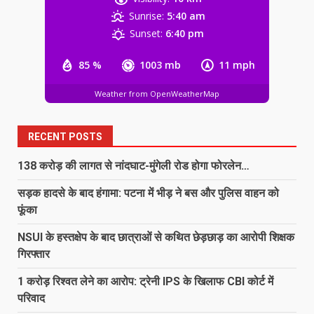
एसडीओपी जशपुर का पदभार…
Sunrise:
5:40 am
5
August 8, 2026
Sunset:
6:40 pm
85 %
1003 mb
11 mph
20 अगस्त को वृंदावन हाल में मनाया जाएगा
रेडियो श्रोता दिवस, मुख्य अतिथि होंगे
महेन्द्र मोदी…
Weather from OpenWeatherMap
6
August 7, 2026
RECENT POSTS
उरमाल पंचायत में भ्रष्टाचार की पराकाष्ठा!
जनपद सदस्य ने खोला फर्जी बिलों का
138 करोड़ की लागत से नांदघाट-मुंगेली रोड होगा फोरलेन…
कच्चा-चिट्ठा, प्रशासन की चुप्पी पर उठाए
सवाल
सड़क हादसे के बाद हंगामा: पटना में भीड़ ने बस और पुलिस वाहन को
7
August 7, 2026
फूंका
NSUI के हस्तक्षेप के बाद छात्राओं से कथित छेड़छाड़ का आरोपी शिक्षक
138 करोड़ की लागत से नांदघाट-मुंगेली रोड
गिरफ्तार
होगा फोरलेन…
August 8, 2026
1 करोड़ रिश्वत लेने का आरोप: ट्रेनी IPS के खिलाफ CBI कोर्ट में
1
परिवाद