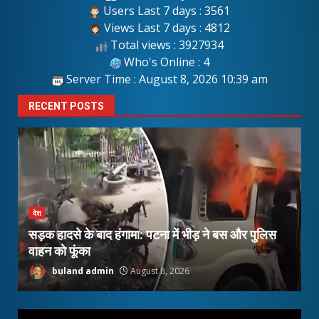
Users Last 7 days : 3561
Views Last 7 days : 4812
Total views : 3927934
Who's Online : 4
Server Time : August 8, 2026 10:39 am
RECENT POSTS
देश
सड़क हादसे के बाद हंगामा: पटना में भीड़ ने बस और पुलिस
N
…
वाहन को फूंका
आ
buland admin
August 8, 2026