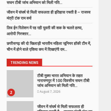
सघन टीबी जांच अभियान को मिली गति…
शासन की जनकल्याणकारी योजनाओं का
जीवन में संघर्ष से मिली सफलता ही इतिहास रचती है – राजस्व
करें समयबद्ध क्रियान्वयन, प्रत्येक पात्र
मंत्री टंक राम वर्मा
व्यक्ति को मिले शासन की योजनाओं का
लाभ : मुख्यमंत्री विष्णुदेव साय
लिव ईन रिलेशन में रह रही युवती की शक के चलते हत्या,
7
August 6, 2026
आरोपी गिरफ्तार…
चार छात्राओं का संभाग स्तरीय कबड्डी
छत्तीसगढ़ की दो खिलाड़ी भारतीय महिला जूनियर हॉकी टीम में,
प्रतियोगिता के लिए चयन, पोर्टा केबिन
चीन में होने वाले एशिया कप में दिखाएंगी दम…
आवासीय विद्यालय देवगांव ने बढ़ाया जिले
का मान…
1
TRENDING NEWS
August 7, 2026
टीबी मुक्त भारत अभियान के तहत
नारायणपुर में 100 दिवसीय सघन टीबी
जांच अभियान को मिली गति…
August 7, 2026
2
जीवन में संघर्ष से मिली सफलता ही