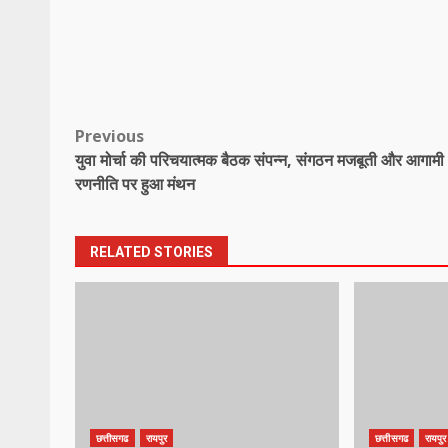
Post
Previous
युवा मोर्चा की परिचयात्मक बैठक संपन्न, संगठन मजबूती और आगामी
navigation
रणनीति पर हुआ मंथन
RELATED STORIES
छत्तीसगढ
रायपुर
छत्तीसगढ
रायपुर