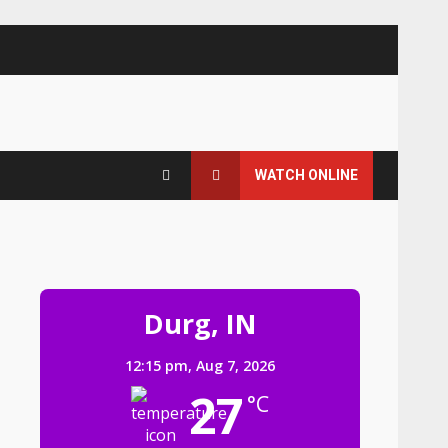
WATCH ONLINE
Durg, IN
12:15 pm,
Aug 7, 2026
27
°C