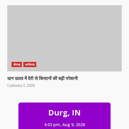
खैरागढ़
छत्तीसगढ
धान उठाव में देरी से किसानों की बढ़ी परेशानी
January 2, 2026
आमानाका क्षेत्र में सूने मकान का ताला
Durg, IN
तोड़कर चोरी की घटना को अंजाम देने वाले
02 आरोपी गिरफ्तार…
4:03 pm,
Aug 9, 2026
August 9, 2026
3