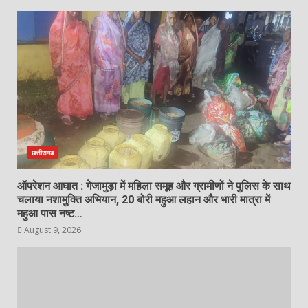
हत्या के प्रकरण में पुलिस की त्वरित
कार्यवाही, दोनों आरोपी चंद घंटों में गिरफ्तार…
August 9, 2026
4
7 से 8 वर्षों तक फरार आरोपी जिसान अहमद
उर्फ मिंटू गिरफ्तार…
August 9, 2026
5
छत्तीसगढ
सेन समाज सनातन परंपराओं और सामाजिक
ऑपरेशन आघात : गेजामुड़ा में महिला समूह और ग्रामीणों ने पुलिस के साथ
समरसता का मजबूत आधार : मुख्यमंत्री विष्णु
चलाया नशामुक्ति अभियान, 20 बोरी महुआ लहान और भारी मात्रा में
देव साय
महुआ पास नष्ट…
August 9, 2026
6
August 9, 2026
उप मुख्यमंत्री श्री अरुण साव ने किया
पौधारोपण, बोले हरियाली बढ़ेगी तो पर्यावरण
भी स्वस्थ और सुंदर बनेगा
August 8, 2026
7