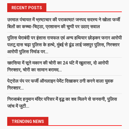
शीघ्र निराकरण एवं प्रभावी पुलिसिंग के दिए
निर्देश
RECENT POSTS
6
August 7, 2026
उरमाल पंचायत में भ्रष्टाचार की पराकाष्ठा! जनपद सदस्य ने खोला फर्जी
बिलों का कच्चा-चिट्ठा, प्रशासन की चुप्पी पर उठाए सवाल
रतनपुर अग्रवाल समाज ने किया 151
फलदार वृक्षों का रोपण, पर्यावरण संरक्षण का
पुलिस घेराबंदी पर इंसास रायफल एवं अन्य हथियार छोड़कर फरार आरोपी
दिया संदेश
पलटू दास चढ़ा पुलिस के हत्थे, मुंबई से ढूंढ लाई जशपुर पुलिस, गिरफ्तार
7
August 7, 2026
आरोपी पुलिस रिमांड पर…
उरमाल पंचायत में भ्रष्टाचार की पराकाष्ठा!
खरसिया में सूने मकान की चोरी का 24 घंटे में खुलासा, दो आरोपी
जनपद सदस्य ने खोला फर्जी बिलों का
गिरफ्तार, चोरी का सामान बरामद…
कच्चा-चिट्ठा, प्रशासन की चुप्पी पर उठाए
सवाल
पेट्रोल पंप पर फर्जी ऑनलाइन पेमेंट दिखाकर ठगी करने वाला युवक
1
August 7, 2026
गिरफ्तार…
पुलिस घेराबंदी पर इंसास रायफल एवं अन्य
गिरजाबंद हनुमान मंदिर परिसर में वृद्ध का शव मिलने से सनसनी, पुलिस
हथियार छोड़कर फरार आरोपी पलटू दास
जांच में जुटी…
चढ़ा पुलिस के हत्थे, मुंबई से ढूंढ लाई जशपुर
पुलिस, गिरफ्तार आरोपी पुलिस रिमांड पर…
2
TRENDING NEWS
August 7, 2026