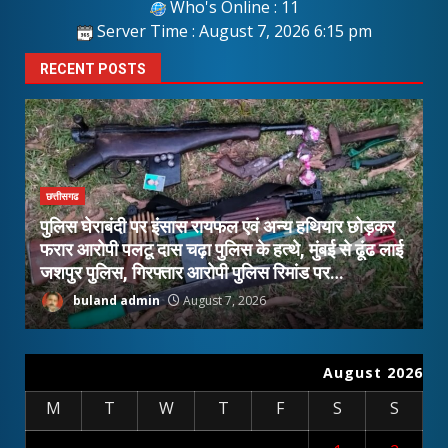
Who's Online : 11
Server Time : August 7, 2026 6:15 pm
RECENT POSTS
छत्तीसगढ
पुलिस घेराबंदी पर इंसास रायफल एवं अन्य हथियार छोड़कर
फरार आरोपी पलटू दास चढ़ा पुलिस के हत्थे, मुंबई से ढूंढ लाई
ख
जशपुर पुलिस, गिरफ्तार आरोपी पुलिस रिमांड पर…
आ
buland admin
August 7, 2026
August 2026
M
T
W
T
F
S
S