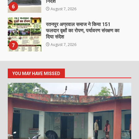
निर्देश
6
August 7, 2026
रतनपुर अग्रवाल समाज ने किया 151
फलदार वृक्षों का रोपण, पर्यावरण संरक्षण का
दिया संदेश
7
August 7, 2026
उरमाल पंचायत में भ्रष्टाचार की पराकाष्ठा!
जनपद सदस्य ने खोला फर्जी बिलों का
कच्चा-चिट्ठा, प्रशासन की चुप्पी पर उठाए
YOU MAY HAVE MISSED
सवाल
1
August 7, 2026
पुलिस घेराबंदी पर इंसास रायफल एवं अन्य
हथियार छोड़कर फरार आरोपी पलटू दास
चढ़ा पुलिस के हत्थे, मुंबई से ढूंढ लाई जशपुर
पुलिस, गिरफ्तार आरोपी पुलिस रिमांड पर…
2
August 7, 2026