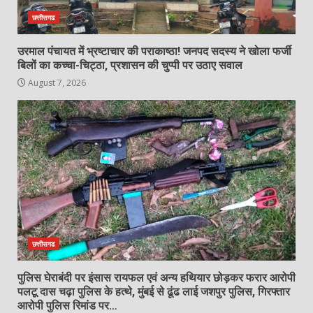
खरसिया में सूने मकान की चोरी का 24 घंटे में
खुलासा, दो आरोपी गिरफ्तार, चोरी का सामान
छत्तीसगढ
बरामद…
3
August 7, 2026
उरमाल पंचायत में भ्रष्टाचार की पराकाष्ठा! जनपद सदस्य ने खोला फर्जी
बिलों का कच्चा-चिट्ठा, प्रशासन की चुप्पी पर उठाए सवाल
August 7, 2026
पेट्रोल पंप पर फर्जी ऑनलाइन पेमेंट
दिखाकर ठगी करने वाला युवक गिरफ्तार…
August 7, 2026
4
गिरजाबंद हनुमान मंदिर परिसर में वृद्ध का शव
मिलने से सनसनी, पुलिस जांच में जुटी…
August 7, 2026
5
छत्तीसगढ
डीआईजी एवं एसएसपी डाॅ. लाल उमेद सिंह ने
ली अपराध समीक्षा बैठक, लंबित प्रकरणों के
पुलिस घेराबंदी पर इंसास रायफल एवं अन्य हथियार छोड़कर फरार आरोपी
शीघ्र निराकरण एवं प्रभावी पुलिसिंग के दिए
पलटू दास चढ़ा पुलिस के हत्थे, मुंबई से ढूंढ लाई जशपुर पुलिस, गिरफ्तार
निर्देश
आरोपी पुलिस रिमांड पर…
6