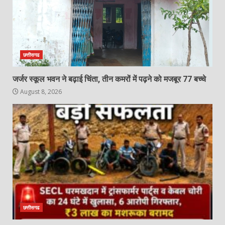
गिरफ्तार, ₹3 लाख का मशरूका बरामद
2
August 8, 2026
घायल व्यक्ति को डायल-112 की त्वरित
सहायता से समय पर अस्पताल पहुंचाकर
छत्तीसगढ
बचाई जान…
3
August 8, 2026
जर्जर स्कूल भवन ने बढ़ाई चिंता, तीन कमरों में पढ़ने को मजबूर 77 बच्चे
August 8, 2026
पेंशनर्स फेडरेशन संघ के राष्ट्रीय अध्यक्ष का
प्रथम जांजगीर आगमन…
August 8, 2026
4
बेटे ने की बाप की हत्या, आरोपी बेटा
गिरफ्तार, भेजा जेल
August 8, 2026
5
छत्तीसगढ