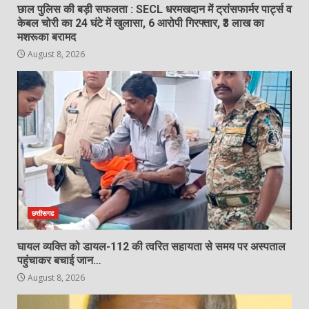
छाल पुलिस की बड़ी सफलता : SECL धरमखदान में ट्रांसफार्मर पार्ट्स व
‘अन्नपूर्णा’ में खाद का तड़का, अधिकारियों की
केबल चोरी का 24 घंटे में खुलासा, 6 आरोपी गिरफ्तार, ₹3 लाख का
बल्ले-बल्ले और किसान का ‘ऑनलाइन’ कटा
मशरूका बरामद
चालान!…
August 8, 2026
6
August 8, 2026
138 करोड़ की लागत से नांदघाट-मुंगेली रोड
होगा फोरलेन…
August 8, 2026
7
छत्तीसगढ
घायल व्यक्ति को डायल-112 की त्वरित सहायता से समय पर अस्पताल
पहुंचाकर बचाई जान…
August 8, 2026