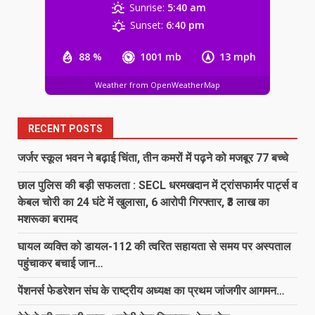
5
Sunrise:
5:40 am
Sunset:
6:40 pm
‘अन्नपूर्णा’ में खाद का तड़का, अधिकारियों की
बल्ले-बल्ले और किसान का ‘ऑनलाइन’ कटा
88 %
1001 mb
13 mph
चालान!…
Weather from OpenWeatherMap
6
August 8, 2026
RECENT POSTS
138 करोड़ की लागत से नांदघाट-मुंगेली रोड
होगा फोरलेन…
जर्जर स्कूल भवन ने बढ़ाई चिंता, तीन कमरों में पढ़ने को मजबूर 77 बच्चे
August 8, 2026
7
छाल पुलिस की बड़ी सफलता : SECL धरमखदान में ट्रांसफार्मर पार्ट्स व
केबल चोरी का 24 घंटे में खुलासा, 6 आरोपी गिरफ्तार, ₹3 लाख का
मशरूका बरामद
जर्जर स्कूल भवन ने बढ़ाई चिंता, तीन कमरों
में पढ़ने को मजबूर 77 बच्चे
घायल व्यक्ति को डायल-112 की त्वरित सहायता से समय पर अस्पताल
August 8, 2026
पहुंचाकर बचाई जान…
1
पेंशनर्स फेडरेशन संघ के राष्ट्रीय अध्यक्ष का प्रथम जांजगीर आगमन…
छाल पुलिस की बड़ी सफलता : SECL
धरमखदान में ट्रांसफार्मर पार्ट्स व केबल