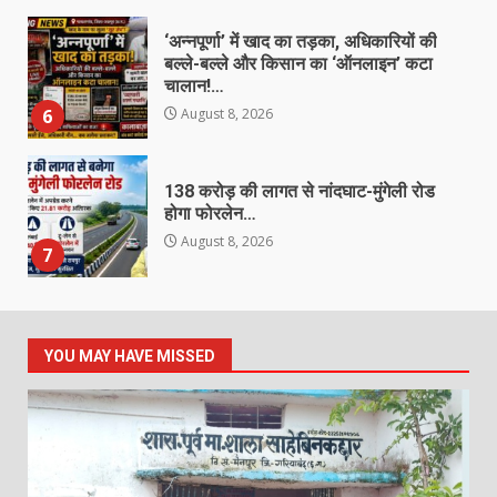
‘अन्नपूर्णा’ में खाद का तड़का, अधिकारियों की
बल्ले-बल्ले और किसान का ‘ऑनलाइन’ कटा
चालान!…
6
August 8, 2026
138 करोड़ की लागत से नांदघाट-मुंगेली रोड
होगा फोरलेन…
August 8, 2026
7
जर्जर स्कूल भवन ने बढ़ाई चिंता, तीन कमरों
में पढ़ने को मजबूर 77 बच्चे
YOU MAY HAVE MISSED
August 8, 2026
1
छाल पुलिस की बड़ी सफलता : SECL
धरमखदान में ट्रांसफार्मर पार्ट्स व केबल
चोरी का 24 घंटे में खुलासा, 6 आरोपी