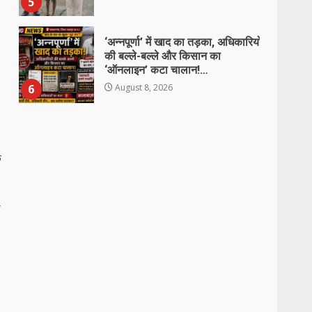
6
August 8, 2026
138 करोड़ की लागत से नांदघाट-मुंगेली
रोड होगा फोरलेन…
August 8, 2026
7
जर्जर स्कूल भवन ने बढ़ाई चिंता, तीन
कमरों में पढ़ने को मजबूर 77 बच्चे
े
August 8, 2026
1
ा
छाल पुलिस की बड़ी सफलता : SECL
धरमखदान में ट्रांसफार्मर पार्ट्स व केबल
चोरी का 24 घंटे में खुलासा, 6 आरोपी
गिरफ्तार, ₹3 लाख का मशरूका बरामद
2
August 8, 2026
घायल व्यक्ति को डायल-112 की त्वरित