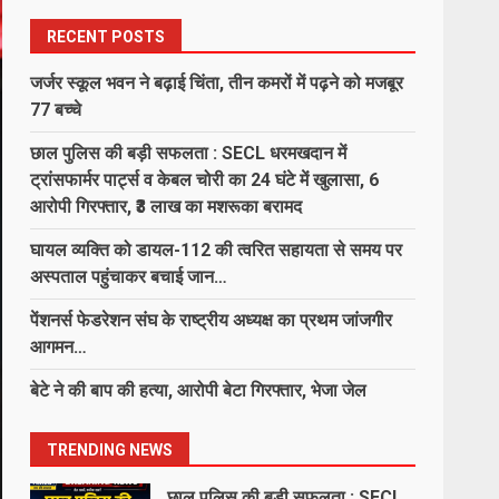
6
August 8, 2026
RECENT POSTS
जर्जर स्कूल भवन ने बढ़ाई चिंता, तीन कमरों में पढ़ने को मजबूर
138 करोड़ की लागत से नांदघाट-मुंगेली
77 बच्चे
रोड होगा फोरलेन…
छाल पुलिस की बड़ी सफलता : SECL धरमखदान में
August 8, 2026
7
ट्रांसफार्मर पार्ट्स व केबल चोरी का 24 घंटे में खुलासा, 6
आरोपी गिरफ्तार, ₹3 लाख का मशरूका बरामद
जर्जर स्कूल भवन ने बढ़ाई चिंता, तीन
घायल व्यक्ति को डायल-112 की त्वरित सहायता से समय पर
कमरों में पढ़ने को मजबूर 77 बच्चे
अस्पताल पहुंचाकर बचाई जान…
August 8, 2026
1
पेंशनर्स फेडरेशन संघ के राष्ट्रीय अध्यक्ष का प्रथम जांजगीर
आगमन…
छाल पुलिस की बड़ी सफलता : SECL
धरमखदान में ट्रांसफार्मर पार्ट्स व केबल
बेटे ने की बाप की हत्या, आरोपी बेटा गिरफ्तार, भेजा जेल
चोरी का 24 घंटे में खुलासा, 6 आरोपी
गिरफ्तार, ₹3 लाख का मशरूका बरामद
2
TRENDING NEWS
August 8, 2026