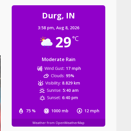
घायल व्यक्ति को डायल-112 की त्वरित
Durg, IN
सहायता से समय पर अस्पताल पहुंचाकर
बचाई जान…
3:58 pm,
Aug 8, 2026
3
August 8, 2026
29
°C
पेंशनर्स फेडरेशन संघ के राष्ट्रीय अध्यक्ष
का प्रथम जांजगीर आगमन…
Moderate Rain
August 8, 2026
4
Wind Gust:
17 mph
Clouds:
95%
Visibility:
8.829 km
बेटे ने की बाप की हत्या, आरोपी बेटा
Sunrise:
5:40 am
गिरफ्तार, भेजा जेल
Sunset:
6:40 pm
August 8, 2026
5
75 %
1000 mb
12 mph
‘अन्नपूर्णा’ में खाद का तड़का, अधिकारियों
Weather from OpenWeatherMap
की बल्ले-बल्ले और किसान का
‘ऑनलाइन’ कटा चालान!…