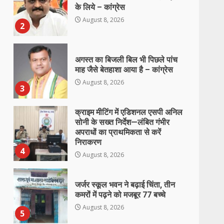
माह जैसे बेतहाशा आया है – कांग्रेस
August 8, 2026
3
क्राइम मीटिंग में एडिशनल एसपी अनिल
सोनी के सख्त निर्देश—लंबित गंभीर
अपराधों का प्राथमिकता से करें
निराकरण
4
August 8, 2026
जर्जर स्कूल भवन ने बढ़ाई चिंता, तीन
कमरों में पढ़ने को मजबूर 77 बच्चे
August 8, 2026
5
छाल पुलिस की बड़ी सफलता : SECL
धरमखदान में ट्रांसफार्मर पार्ट्स व केबल
चोरी का 24 घंटे में खुलासा, 6 आरोपी
गिरफ्तार, ₹3 लाख का मशरूका बरामद
6
August 8, 2026