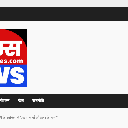
नोरंजन
खेल
राजनीति
 के सानिध्य में ‘एक शाम माँ कौशल्या के नाम*’