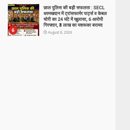
घायल व्यक्ति को डायल-112 की त्वरित
सहायता से समय पर अस्पताल पहुंचाकर
बचाई जान…
7
August 8, 2026
उप मुख्यमंत्री श्री अरुण साव ने किया
पौधारोपण, बोले हरियाली बढ़ेगी तो
पर्यावरण भी स्वस्थ और सुंदर बनेगा
1
August 8, 2026
भाजपा का तिरंगा अभियान केवल दिखावे
के लिये – कांग्रेस
August 8, 2026
2
अगस्त का बिजली बिल भी पिछले पांच
माह जैसे बेतहाशा आया है – कांग्रेस