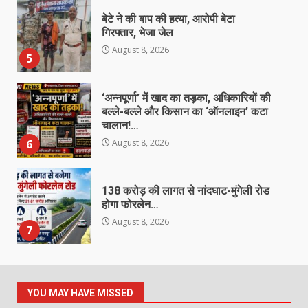
बेटे ने की बाप की हत्या, आरोपी बेटा
गिरफ्तार, भेजा जेल
August 8, 2026
5
‘अन्नपूर्णा’ में खाद का तड़का, अधिकारियों की
बल्ले-बल्ले और किसान का ‘ऑनलाइन’ कटा
चालान!…
6
August 8, 2026
138 करोड़ की लागत से नांदघाट-मुंगेली रोड
होगा फोरलेन…
August 8, 2026
7
जर्जर स्कूल भवन ने बढ़ाई चिंता, तीन कमरों
में पढ़ने को मजबूर 77 बच्चे
YOU MAY HAVE MISSED
August 8, 2026