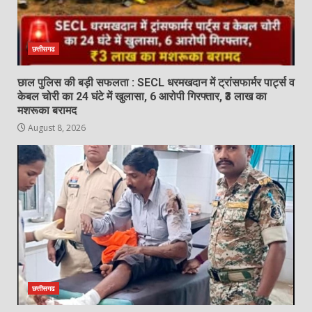
बेटे ने की बाप की हत्या, आरोपी बेटा
गिरफ्तार, भेजा जेल
August 8, 2026
5
छत्तीसगढ
छाल पुलिस की बड़ी सफलता : SECL धरमखदान में ट्रांसफार्मर पार्ट्स व
‘अन्नपूर्णा’ में खाद का तड़का, अधिकारियों की
केबल चोरी का 24 घंटे में खुलासा, 6 आरोपी गिरफ्तार, ₹3 लाख का
बल्ले-बल्ले और किसान का ‘ऑनलाइन’ कटा
मशरूका बरामद
चालान!…
August 8, 2026
6
August 8, 2026
138 करोड़ की लागत से नांदघाट-मुंगेली रोड
होगा फोरलेन…
August 8, 2026
7
छत्तीसगढ