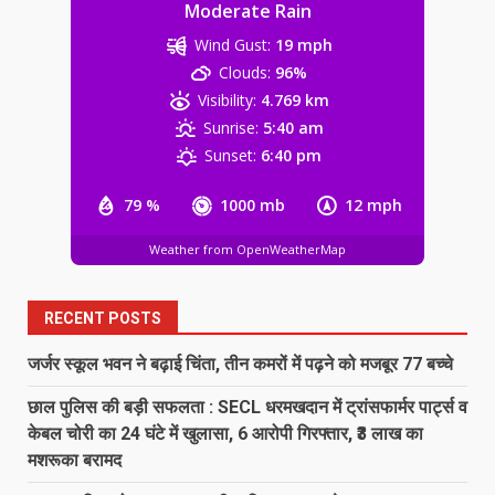
Moderate Rain
Wind Gust:
19 mph
बेटे ने की बाप की हत्या, आरोपी बेटा
Clouds:
96%
गिरफ्तार, भेजा जेल
Visibility:
4.769 km
August 8, 2026
5
Sunrise:
5:40 am
Sunset:
6:40 pm
‘अन्नपूर्णा’ में खाद का तड़का, अधिकारियों की
बल्ले-बल्ले और किसान का ‘ऑनलाइन’ कटा
79 %
1000 mb
12 mph
चालान!…
Weather from OpenWeatherMap
6
August 8, 2026
RECENT POSTS
138 करोड़ की लागत से नांदघाट-मुंगेली रोड
होगा फोरलेन…
जर्जर स्कूल भवन ने बढ़ाई चिंता, तीन कमरों में पढ़ने को मजबूर 77 बच्चे
August 8, 2026
7
छाल पुलिस की बड़ी सफलता : SECL धरमखदान में ट्रांसफार्मर पार्ट्स व
केबल चोरी का 24 घंटे में खुलासा, 6 आरोपी गिरफ्तार, ₹3 लाख का
मशरूका बरामद
जर्जर स्कूल भवन ने बढ़ाई चिंता, तीन कमरों
में पढ़ने को मजबूर 77 बच्चे