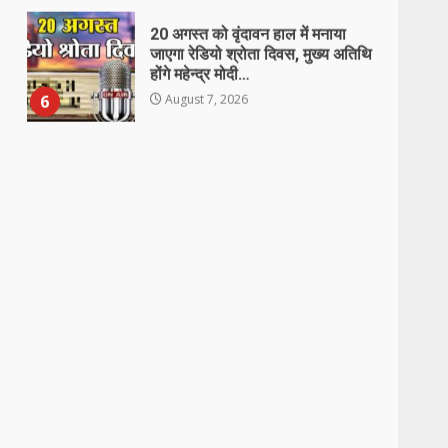
उरमाल पंचायत में भ्रष्टाचार की
पराकाष्ठा! जनपद सदस्य ने खोला फर्जी
बिलों का कच्चा-चिट्ठा, प्रशासन की
चुप्पी पर उठाए सवाल
7
August 7, 2026
138 करोड़ की लागत से नांदघाट-मुंगेली
रोड होगा फोरलेन…
August 8, 2026
1
सड़क हादसे के बाद हंगामा: पटना में भीड़
ने बस और पुलिस वाहन को फूंका
August 8, 2026
2
NSUI के हस्तक्षेप के बाद छात्राओं से
कथित छेड़छाड़ का आरोपी शिक्षक