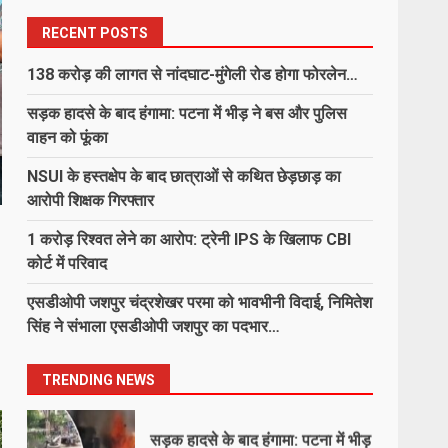
6
RECENT POSTS
उरमाल पंचायत में भ्रष्टाचार की
पराकाष्ठा! जनपद सदस्य ने खोला फर्जी
138 करोड़ की लागत से नांदघाट-मुंगेली रोड होगा फोरलेन…
बिलों का कच्चा-चिट्ठा, प्रशासन की
चुप्पी पर उठाए सवाल
सड़क हादसे के बाद हंगामा: पटना में भीड़ ने बस और पुलिस
7
August 7, 2026
वाहन को फूंका
NSUI के हस्तक्षेप के बाद छात्राओं से कथित छेड़छाड़ का
138 करोड़ की लागत से नांदघाट-मुंगेली
आरोपी शिक्षक गिरफ्तार
रोड होगा फोरलेन…
August 8, 2026
1 करोड़ रिश्वत लेने का आरोप: ट्रेनी IPS के खिलाफ CBI
1
कोर्ट में परिवाद
एसडीओपी जशपुर चंद्रशेखर परमा को भावभीनी विदाई, निमितेश
सड़क हादसे के बाद हंगामा: पटना में भीड़
सिंह ने संभाला एसडीओपी जशपुर का पदभार…
ने बस और पुलिस वाहन को फूंका
August 8, 2026
2
TRENDING NEWS
NSUI के हस्तक्षेप के बाद छात्राओं से