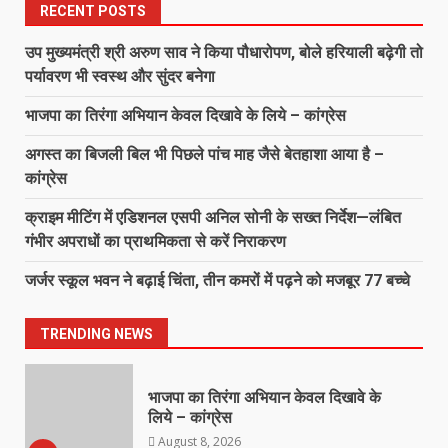
छाल पुलिस की बड़ी सफलता : SECL
RECENT POSTS
धरमखदान में ट्रांसफार्मर पार्ट्स व केबल
चोरी का 24 घंटे में खुलासा, 6 आरोपी
उप मुख्यमंत्री श्री अरुण साव ने किया पौधारोपण, बोले हरियाली बढ़ेगी तो
गिरफ्तार, ₹3 लाख का मशरूका बरामद
पर्यावरण भी स्वस्थ और सुंदर बनेगा
6
August 8, 2026
भाजपा का तिरंगा अभियान केवल दिखावे के लिये – कांग्रेस
घायल व्यक्ति को डायल-112 की त्वरित
अगस्त का बिजली बिल भी पिछले पांच माह जैसे बेतहाशा आया है –
सहायता से समय पर अस्पताल पहुंचाकर
बचाई जान…
कांग्रेस
August 8, 2026
7
क्राइम मीटिंग में एडिशनल एसपी अनिल सोनी के सख्त निर्देश—लंबित
गंभीर अपराधों का प्राथमिकता से करें निराकरण
उप मुख्यमंत्री श्री अरुण साव ने किया
जर्जर स्कूल भवन ने बढ़ाई चिंता, तीन कमरों में पढ़ने को मजबूर 77 बच्चे
पौधारोपण, बोले हरियाली बढ़ेगी तो पर्यावरण
भी स्वस्थ और सुंदर बनेगा
August 8, 2026
1
TRENDING NEWS
भाजपा का तिरंगा अभियान केवल दिखावे के
लिये – कांग्रेस
August 8, 2026