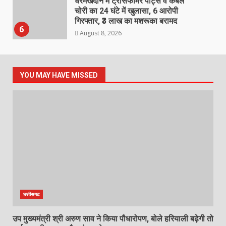
धरमखदान में ट्रांसफार्मर पार्ट्स व केबल
चोरी का 24 घंटे में खुलासा, 6 आरोपी
गिरफ्तार, ₹3 लाख का मशरूका बरामद
6
August 8, 2026
घायल व्यक्ति को डायल-112 की त्वरित
सहायता से समय पर अस्पताल पहुंचाकर
YOU MAY HAVE MISSED
बचाई जान…
August 8, 2026
7
उप मुख्यमंत्री श्री अरुण साव ने किया
पौधारोपण, बोले हरियाली बढ़ेगी तो पर्यावरण
भी स्वस्थ और सुंदर बनेगा
August 8, 2026
1
भाजपा का तिरंगा अभियान केवल दिखावे के
छत्तीसगढ
लिये – कांग्रेस
August 8, 2026
2
उप मुख्यमंत्री श्री अरुण साव ने किया पौधारोपण, बोले हरियाली बढ़ेगी तो