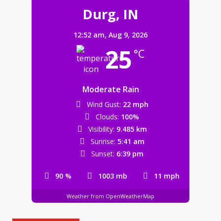
Durg, IN
12:52 am,
Aug 9, 2026
अगस्त का बिजली बिल भी पिछले पांच माह
25
°C
जैसे बेतहाशा आया है – कांग्रेस
August 8, 2026
3
Moderate Rain
क्राइम मीटिंग में एडिशनल एसपी अनिल
Wind Gust:
22 mph
सोनी के सख्त निर्देश—लंबित गंभीर अपराधों
Clouds:
100%
का प्राथमिकता से करें निराकरण
Visibility:
9.485 km
August 8, 2026
4
Sunrise:
5:41 am
Sunset:
6:39 pm
जर्जर स्कूल भवन ने बढ़ाई चिंता, तीन कमरों
90 %
1003 mb
11 mph
में पढ़ने को मजबूर 77 बच्चे
August 8, 2026
Weather from OpenWeatherMap
5