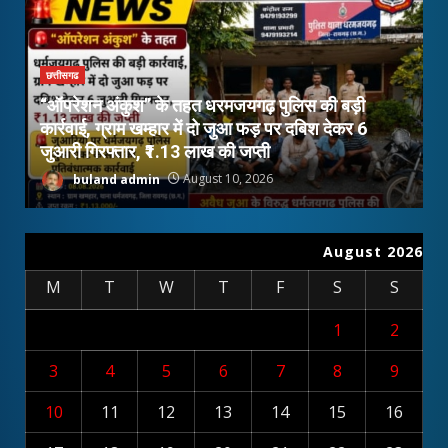
छत्तीसगढ
“ऑपरेशन अंकुश” के तहत धरमजयगढ़ पुलिस की बड़ी
कार्रवाई, ग्राम खम्हार में दो जुआ फड़ पर दबिश देकर 6
ऑ
जुआरी गिरफ्तार, ₹1.13 लाख की जप्ती
ट
buland admin
August 10, 2026
August 2026
M
T
W
T
F
S
S
1
2
3
4
5
6
7
8
9
10
11
12
13
14
15
16