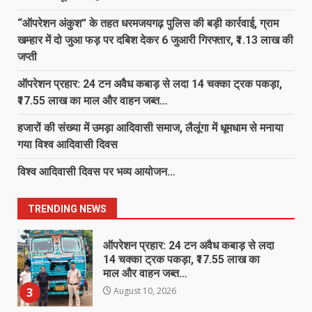
युवक, अस्पताल में भर्ती…
“ऑपरेशन अंकुश” के तहत धरमजयगढ़ पुलिस की बड़ी कार्रवाई, ग्राम
August 10, 2026
7
खम्हार में दो जुआ फड़ पर दबिश देकर 6 जुआरी गिरफ्तार, ₹1.13 लाख की
जप्ती
राष्ट्र प्रथम, संगठन सर्वोपरि: भाजपा मंडल
ऑपरेशन प्रहार: 24 टन अवैध कबाड़ से लदा 14 चक्का ट्रक पकड़ा,
रतनपुर की मासिक बैठक में संगठन मजबूती
और हर घर तिरंगा अभियान पर बनी रणनीति
₹17.55 लाख का माल और वाहन जब्त…
1
August 10, 2026
हजारों की संख्या में उमड़ा आदिवासी समाज, लैलूंगा में धूमधाम से मनाया
गया विश्व आदिवासी दिवस
“ऑपरेशन अंकुश” के तहत धरमजयगढ़
पुलिस की बड़ी कार्रवाई, ग्राम खम्हार में दो
विश्व आदिवासी दिवस पर भव्य आयोजन…
जुआ फड़ पर दबिश देकर 6 जुआरी गिरफ्तार,
₹1.13 लाख की जप्ती
2
TRENDING NEWS
August 10, 2026
ऑपरेशन प्रहार: 24 टन अवैध कबाड़ से लदा
14 चक्का ट्रक पकड़ा, ₹17.55 लाख का
माल और वाहन जब्त…
3
August 10, 2026