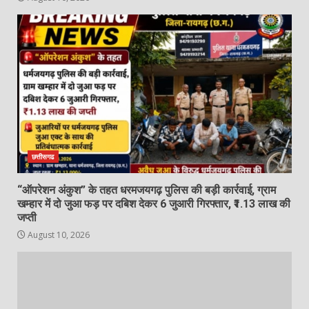
हजारों की संख्या में उमड़ा आदिवासी समाज,
लैलूंगा में धूमधाम से मनाया गया विश्व
आदिवासी दिवस
4
August 10, 2026
विश्व आदिवासी दिवस पर भव्य आयोजन…
August 10, 2026
5
छत्तीसगढ
गरियाबंद जिले के आमामोरा पहाड़ी क्षेत्र के
“ऑपरेशन अंकुश” के तहत धरमजयगढ़ पुलिस की बड़ी कार्रवाई, ग्राम
ओड़िशा सीमा पर चांउरधुआ जलप्रपात का
खम्हार में दो जुआ फड़ पर दबिश देकर 6 जुआरी गिरफ्तार, ₹1.13 लाख की
ऐतिहासिक नजारा
जप्ती
6
August 10, 2026
August 10, 2026
घटारानी वॉटरफॉल में गिरकर घायल हुआ
युवक, अस्पताल में भर्ती…
August 10, 2026