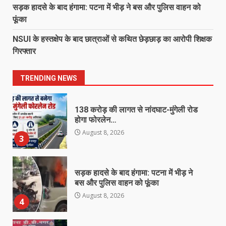
August 8, 2026
सड़क हादसे के बाद हंगामा: पटना में भीड़ ने बस और पुलिस वाहन को
1
फूंका
NSUI के हस्तक्षेप के बाद छात्राओं से कथित छेड़छाड़ का आरोपी शिक्षक
‘अन्नपूर्णा’ में खाद का तड़का, अधिकारियों की
गिरफ्तार
बल्ले-बल्ले और किसान का ‘ऑनलाइन’ कटा
चालान!…
2
August 8, 2026
TRENDING NEWS
138 करोड़ की लागत से नांदघाट-मुंगेली रोड
होगा फोरलेन…
August 8, 2026
3
सड़क हादसे के बाद हंगामा: पटना में भीड़ ने
बस और पुलिस वाहन को फूंका
August 8, 2026
4