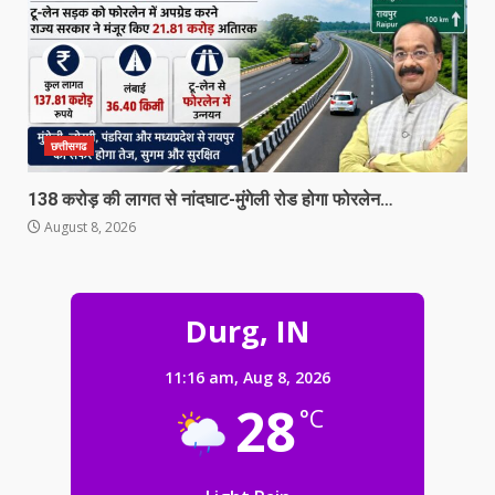
छत्तीसगढ
138 करोड़ की लागत से नांदघाट-मुंगेली रोड होगा फोरलेन…
August 8, 2026
138 करोड़ की लागत से नांदघाट-मुंगेली रोड
होगा फोरलेन…
August 8, 2026
Durg, IN
3
11:16 am,
Aug 8, 2026
सड़क हादसे के बाद हंगामा: पटना में भीड़ ने
28
°C
बस और पुलिस वाहन को फूंका
August 8, 2026
4