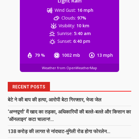
Light Rain
Wind Gust:
16 mph
NSUI के हस्तक्षेप के बाद छात्राओं से कथित
Clouds:
97%
छेड़छाड़ का आरोपी शिक्षक गिरफ्तार
Visibility:
10 km
August 8, 2026
5
Sunrise:
5:40 am
Sunset:
6:40 pm
1 करोड़ रिश्वत लेने का आरोप: ट्रेनी IPS
79 %
1002 mb
13 mph
के खिलाफ CBI कोर्ट में परिवाद
August 8, 2026
Weather from OpenWeatherMap
6
एसडीओपी जशपुर चंद्रशेखर परमा को
RECENT POSTS
भावभीनी विदाई, निमितेश सिंह ने संभाला
एसडीओपी जशपुर का पदभार…
बेटे ने की बाप की हत्या, आरोपी बेटा गिरफ्तार, भेजा जेल
7
August 8, 2026
‘अन्नपूर्णा’ में खाद का तड़का, अधिकारियों की बल्ले-बल्ले और किसान का
‘ऑनलाइन’ कटा चालान!…
बेटे ने की बाप की हत्या, आरोपी बेटा
138 करोड़ की लागत से नांदघाट-मुंगेली रोड होगा फोरलेन…
गिरफ्तार, भेजा जेल