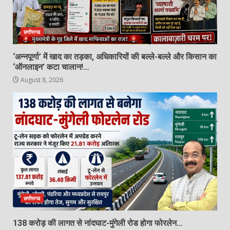
छेड़छाड़ का आरोपी शिक्षक गिरफ्तार
August 8, 2026
5
छत्तीसगढ
‘अन्नपूर्णा’ में खाद का तड़का, अधिकारियों की बल्ले-बल्ले और किसान का
1 करोड़ रिश्वत लेने का आरोप: ट्रेनी IPS
‘ऑनलाइन’ कटा चालान!…
के खिलाफ CBI कोर्ट में परिवाद
August 8, 2026
August 8, 2026
6
एसडीओपी जशपुर चंद्रशेखर परमा को
भावभीनी विदाई, निमितेश सिंह ने संभाला
एसडीओपी जशपुर का पदभार…
7
August 8, 2026
छत्तीसगढ
138 करोड़ की लागत से नांदघाट-मुंगेली रोड होगा फोरलेन…