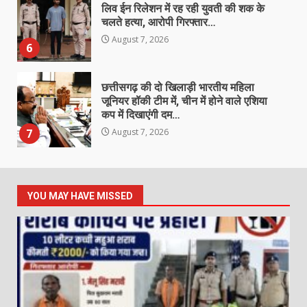
लिव ईन रिलेशन में रह रही युवती की शक के
चलते हत्या, आरोपी गिरफ्तार…
August 7, 2026
6
छत्तीसगढ़ की दो खिलाड़ी भारतीय महिला
जूनियर हॉकी टीम में, चीन में होने वाले एशिया
कप में दिखाएंगी दम…
7
August 7, 2026
रतनपुर पुलिस का अवैध महुआ शराब
कारोबार पर शिकंजा, 10 लीटर कच्ची महुआ
YOU MAY HAVE MISSED
शराब के साथ आरोपी गिरफ्तार…
1
August 7, 2026
हत्या के प्रयास के मामले में फरार आरोपी
गिरफ्तार, न्यायिक अभिरक्षा में भेजा गया…
August 7, 2026
2