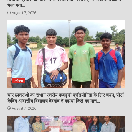
चलते हत्या, आरोपी गिरफ्तार…
भेजा गया…
August 7, 2026
August 7, 2026
6
छत्तीसगढ़ की दो खिलाड़ी भारतीय महिला
जूनियर हॉकी टीम में, चीन में होने वाले एशिया
कप में दिखाएंगी दम…
7
August 7, 2026
छत्तीसगढ
चार छात्राओं का संभाग स्तरीय कबड्डी प्रतियोगिता के लिए चयन, पोर्टा
केबिन आवासीय विद्यालय देवगांव ने बढ़ाया जिले का मान…
August 7, 2026