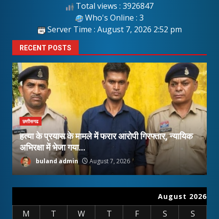
Total views : 3926847
Who's Online : 3
Server Time : August 7, 2026 2:52 pm
RECENT POSTS
छत्तीसगढ
च
हत्या के प्रयास के मामले में फरार आरोपी गिरफ्तार, न्यायिक
च
अभिरक्षा में भेजा गया…
क
buland admin
August 7, 2026
August 2026
M
T
W
T
F
S
S