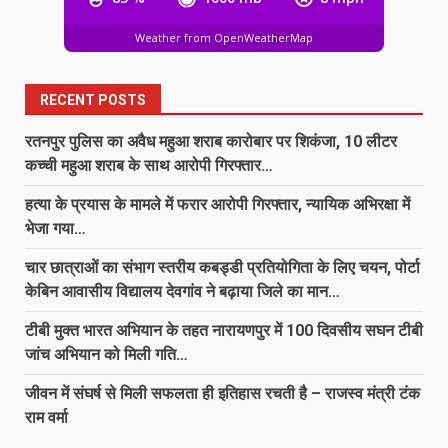
लिव ईन रिलेशन में रह रही युवती की शक के
Weather from OpenWeatherMap
चलते हत्या, आरोपी गिरफ्तार…
August 7, 2026
6
RECENT POSTS
रतनपुर पुलिस का अवैध महुआ शराब कारोबार पर शिकंजा, 10 लीटर
छत्तीसगढ़ की दो खिलाड़ी भारतीय महिला
कच्ची महुआ शराब के साथ आरोपी गिरफ्तार…
जूनियर हॉकी टीम में, चीन में होने वाले एशिया
कप में दिखाएंगी दम…
हत्या के प्रयास के मामले में फरार आरोपी गिरफ्तार, न्यायिक अभिरक्षा में
7
August 7, 2026
भेजा गया…
चार छात्राओं का संभाग स्तरीय कबड्डी प्रतियोगिता के लिए चयन, पोर्टा
रतनपुर पुलिस का अवैध महुआ शराब
केबिन आवासीय विद्यालय देवगांव ने बढ़ाया जिले का मान…
कारोबार पर शिकंजा, 10 लीटर कच्ची महुआ
शराब के साथ आरोपी गिरफ्तार…
टीबी मुक्त भारत अभियान के तहत नारायणपुर में 100 दिवसीय सघन टीबी
1
August 7, 2026
जांच अभियान को मिली गति…
जीवन में संघर्ष से मिली सफलता ही इतिहास रचती है – राजस्व मंत्री टंक
हत्या के प्रयास के मामले में फरार आरोपी
राम वर्मा
गिरफ्तार, न्यायिक अभिरक्षा में भेजा गया…