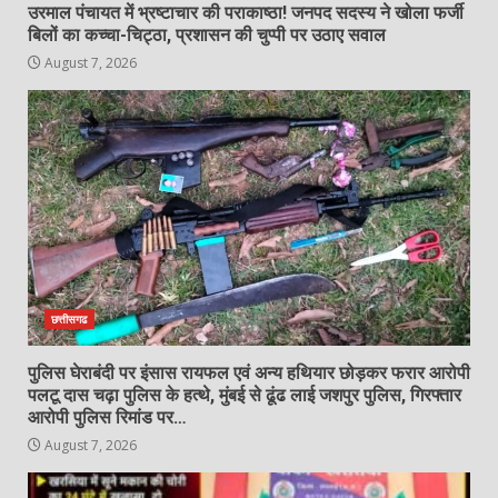
गिरजाबंद हनुमान मंदिर परिसर में वृद्ध का शव
उरमाल पंचायत में भ्रष्टाचार की पराकाष्ठा! जनपद सदस्य ने खोला फर्जी
मिलने से सनसनी, पुलिस जांच में जुटी…
बिलों का कच्चा-चिट्ठा, प्रशासन की चुप्पी पर उठाए सवाल
August 7, 2026
August 7, 2026
6
डीआईजी एवं एसएसपी डाॅ. लाल उमेद सिंह ने
ली अपराध समीक्षा बैठक, लंबित प्रकरणों के
शीघ्र निराकरण एवं प्रभावी पुलिसिंग के दिए
निर्देश
7
August 7, 2026
छत्तीसगढ
पुलिस घेराबंदी पर इंसास रायफल एवं अन्य हथियार छोड़कर फरार आरोपी
पलटू दास चढ़ा पुलिस के हत्थे, मुंबई से ढूंढ लाई जशपुर पुलिस, गिरफ्तार
आरोपी पुलिस रिमांड पर…
August 7, 2026