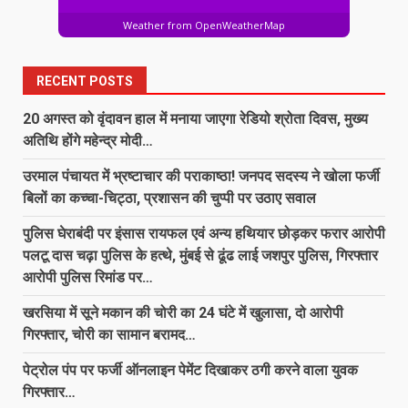
Weather from OpenWeatherMap
गिरजाबंद हनुमान मंदिर परिसर में वृद्ध का शव
मिलने से सनसनी, पुलिस जांच में जुटी…
RECENT POSTS
August 7, 2026
6
20 अगस्त को वृंदावन हाल में मनाया जाएगा रेडियो श्रोता दिवस, मुख्य
डीआईजी एवं एसएसपी डाॅ. लाल उमेद सिंह ने
अतिथि होंगे महेन्द्र मोदी…
ली अपराध समीक्षा बैठक, लंबित प्रकरणों के
शीघ्र निराकरण एवं प्रभावी पुलिसिंग के दिए
उरमाल पंचायत में भ्रष्टाचार की पराकाष्ठा! जनपद सदस्य ने खोला फर्जी
निर्देश
बिलों का कच्चा-चिट्ठा, प्रशासन की चुप्पी पर उठाए सवाल
7
August 7, 2026
पुलिस घेराबंदी पर इंसास रायफल एवं अन्य हथियार छोड़कर फरार आरोपी
पलटू दास चढ़ा पुलिस के हत्थे, मुंबई से ढूंढ लाई जशपुर पुलिस, गिरफ्तार
20 अगस्त को वृंदावन हाल में मनाया जाएगा
आरोपी पुलिस रिमांड पर…
रेडियो श्रोता दिवस, मुख्य अतिथि होंगे
महेन्द्र मोदी…
खरसिया में सूने मकान की चोरी का 24 घंटे में खुलासा, दो आरोपी
1
August 7, 2026
गिरफ्तार, चोरी का सामान बरामद…
उरमाल पंचायत में भ्रष्टाचार की पराकाष्ठा!
पेट्रोल पंप पर फर्जी ऑनलाइन पेमेंट दिखाकर ठगी करने वाला युवक
जनपद सदस्य ने खोला फर्जी बिलों का
गिरफ्तार…
कच्चा-चिट्ठा, प्रशासन की चुप्पी पर उठाए