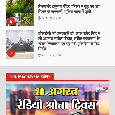
गिरजाबंद हनुमान मंदिर परिसर में वृद्ध का शव
मिलने से सनसनी, पुलिस जांच में जुटी…
August 7, 2026
6
डीआईजी एवं एसएसपी डाॅ. लाल उमेद सिंह ने
ली अपराध समीक्षा बैठक, लंबित प्रकरणों के
शीघ्र निराकरण एवं प्रभावी पुलिसिंग के दिए
निर्देश
7
August 7, 2026
20 अगस्त को वृंदावन हाल में मनाया जाएगा
रेडियो श्रोता दिवस, मुख्य अतिथि होंगे
YOU MAY HAVE MISSED
महेन्द्र मोदी…
1
August 7, 2026
उरमाल पंचायत में भ्रष्टाचार की पराकाष्ठा!
जनपद सदस्य ने खोला फर्जी बिलों का
कच्चा-चिट्ठा, प्रशासन की चुप्पी पर उठाए
सवाल