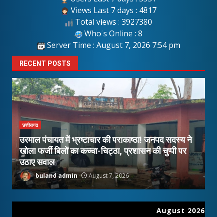
Views Last 7 days : 4817
Total views : 3927380
Who's Online : 8
Server Time : August 7, 2026 7:54 pm
RECENT POSTS
छत्तीसगढ
उरमाल पंचायत में भ्रष्टाचार की पराकाष्ठा! जनपद सदस्य ने
प
खोला फर्जी बिलों का कच्चा-चिट्ठा, प्रशासन की चुप्पी पर
फ
उठाए सवाल
ज
buland admin
August 7, 2026
August 2026