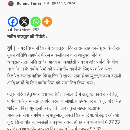
Buland Times
August 17, 2024
Post Views:
252
नवीन राजपूत की रिपोर्ट :-
दुर्ग
| नगर निगम परिसर में स्वतंत्रता दिवस समारोह कार्यक्रम के दौरान
मुख्य अतिथि महापौर धीरज बाकलीवाल द्वारा आयुक्त लोकेश
चन्द्राकर,सभापति राजेश यादव व एमआईसी सदस्य और पार्षदों के बीच
नगर निगम के कर्मचारियो को सराहनीय कार्य के लिए प्रशस्ति-पत्र
वितरित कर सम्मानित किया.जिसमे साफ- सफाई,कम्प्युटर,राजस्व वसूली
आदि कार्यो के लिए कर्मचारियों को सम्मानित किया गया।
पत्रकारिता हेतु पवन देवांगन,हितेश शर्मा,वार्ड में उत्कृष्ट कार्य करने हेतु
पार्षद विजेंद्र भारद्वाज,पार्षद प्रकाश जोशी,साहित्यकार कवि गुलवीर सिंह
भाटिया, विद्या गुप्ता,लोककला के लिए नकुल महलवार,साधना
यादव,जनसेवा समर्पण राजू पाहुजा,कुलवंत सिंह भाटिया,खेलकूद खो-खो
कुo सिया चौहान,कबड्ड़ी रामकृष्ण रावत, होनहार बच्चे दसवीं में 97.33
प्रतिशत,शासकीय प्रयास विद्यालय दुर्ग,आर्य कश्यप,97,33