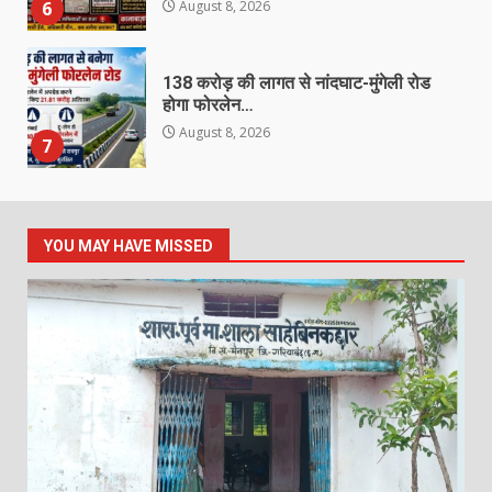
6
August 8, 2026
138 करोड़ की लागत से नांदघाट-मुंगेली रोड
होगा फोरलेन…
August 8, 2026
7
जर्जर स्कूल भवन ने बढ़ाई चिंता, तीन कमरों
में पढ़ने को मजबूर 77 बच्चे
YOU MAY HAVE MISSED
August 8, 2026
1
छाल पुलिस की बड़ी सफलता : SECL
धरमखदान में ट्रांसफार्मर पार्ट्स व केबल
चोरी का 24 घंटे में खुलासा, 6 आरोपी
गिरफ्तार, ₹3 लाख का मशरूका बरामद
2
August 8, 2026
घायल व्यक्ति को डायल-112 की त्वरित