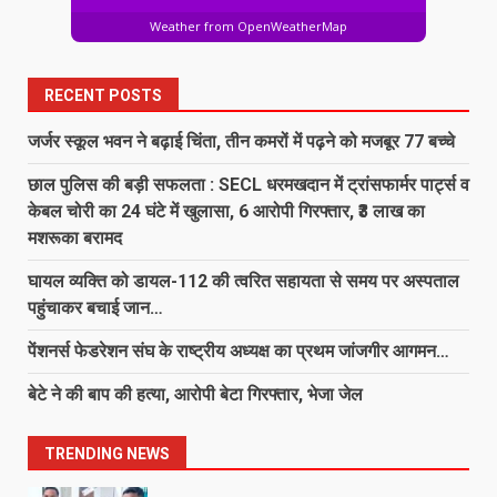
चालान!…
Weather from OpenWeatherMap
6
August 8, 2026
RECENT POSTS
138 करोड़ की लागत से नांदघाट-मुंगेली रोड
होगा फोरलेन…
जर्जर स्कूल भवन ने बढ़ाई चिंता, तीन कमरों में पढ़ने को मजबूर 77 बच्चे
August 8, 2026
7
छाल पुलिस की बड़ी सफलता : SECL धरमखदान में ट्रांसफार्मर पार्ट्स व
केबल चोरी का 24 घंटे में खुलासा, 6 आरोपी गिरफ्तार, ₹3 लाख का
मशरूका बरामद
जर्जर स्कूल भवन ने बढ़ाई चिंता, तीन कमरों
में पढ़ने को मजबूर 77 बच्चे
घायल व्यक्ति को डायल-112 की त्वरित सहायता से समय पर अस्पताल
August 8, 2026
पहुंचाकर बचाई जान…
1
पेंशनर्स फेडरेशन संघ के राष्ट्रीय अध्यक्ष का प्रथम जांजगीर आगमन…
छाल पुलिस की बड़ी सफलता : SECL
धरमखदान में ट्रांसफार्मर पार्ट्स व केबल
बेटे ने की बाप की हत्या, आरोपी बेटा गिरफ्तार, भेजा जेल
चोरी का 24 घंटे में खुलासा, 6 आरोपी
गिरफ्तार, ₹3 लाख का मशरूका बरामद
2
TRENDING NEWS
August 8, 2026