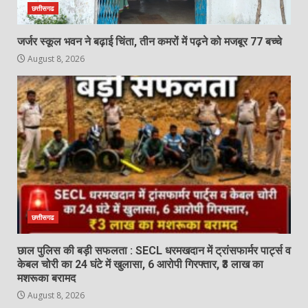
सहायता से समय पर अस्पताल पहुंचाकर
छत्तीसगढ
बचाई जान…
3
August 8, 2026
जर्जर स्कूल भवन ने बढ़ाई चिंता, तीन कमरों में पढ़ने को मजबूर 77 बच्चे
August 8, 2026
पेंशनर्स फेडरेशन संघ के राष्ट्रीय अध्यक्ष का
प्रथम जांजगीर आगमन…
August 8, 2026
4
बेटे ने की बाप की हत्या, आरोपी बेटा
गिरफ्तार, भेजा जेल
August 8, 2026
5
छत्तीसगढ
छाल पुलिस की बड़ी सफलता : SECL धरमखदान में ट्रांसफार्मर पार्ट्स व
‘अन्नपूर्णा’ में खाद का तड़का, अधिकारियों की
केबल चोरी का 24 घंटे में खुलासा, 6 आरोपी गिरफ्तार, ₹3 लाख का
बल्ले-बल्ले और किसान का ‘ऑनलाइन’ कटा
मशरूका बरामद
चालान!…
August 8, 2026
6
August 8, 2026