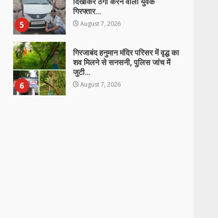
शव मिलने से सनसनी, पुलिस जांच में
जुटी…
6
August 7, 2026
डीआईजी एवं एसएसपी डाॅ. लाल उमेद
सिंह ने ली अपराध समीक्षा बैठक, लंबित
प्रकरणों के शीघ्र निराकरण एवं प्रभावी
पुलिसिंग के दिए निर्देश
7
August 7, 2026
20 अगस्त को वृंदावन हाल में मनाया
जाएगा रेडियो श्रोता दिवस, मुख्य अतिथि
होंगे महेन्द्र मोदी…
1
August 7, 2026
उरमाल पंचायत में भ्रष्टाचार की
पराकाष्ठा! जनपद सदस्य ने खोला फर्जी
बिलों का कच्चा-चिट्ठा, प्रशासन की
चुप्पी पर उठाए सवाल
2
August 7, 2026