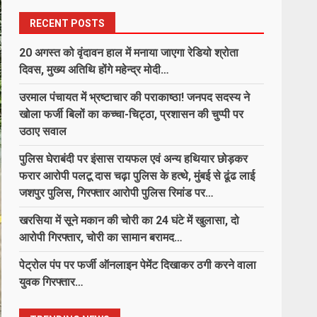
गिरजाबंद हनुमान मंदिर परिसर में वृद्ध का
शव मिलने से सनसनी, पुलिस जांच में
RECENT POSTS
जुटी…
6
August 7, 2026
20 अगस्त को वृंदावन हाल में मनाया जाएगा रेडियो श्रोता
दिवस, मुख्य अतिथि होंगे महेन्द्र मोदी…
डीआईजी एवं एसएसपी डाॅ. लाल उमेद
उरमाल पंचायत में भ्रष्टाचार की पराकाष्ठा! जनपद सदस्य ने
सिंह ने ली अपराध समीक्षा बैठक, लंबित
प्रकरणों के शीघ्र निराकरण एवं प्रभावी
खोला फर्जी बिलों का कच्चा-चिट्ठा, प्रशासन की चुप्पी पर
पुलिसिंग के दिए निर्देश
उठाए सवाल
7
August 7, 2026
पुलिस घेराबंदी पर इंसास रायफल एवं अन्य हथियार छोड़कर
फरार आरोपी पलटू दास चढ़ा पुलिस के हत्थे, मुंबई से ढूंढ लाई
20 अगस्त को वृंदावन हाल में मनाया
जशपुर पुलिस, गिरफ्तार आरोपी पुलिस रिमांड पर…
जाएगा रेडियो श्रोता दिवस, मुख्य अतिथि
होंगे महेन्द्र मोदी…
खरसिया में सूने मकान की चोरी का 24 घंटे में खुलासा, दो
1
August 7, 2026
आरोपी गिरफ्तार, चोरी का सामान बरामद…
उरमाल पंचायत में भ्रष्टाचार की
पेट्रोल पंप पर फर्जी ऑनलाइन पेमेंट दिखाकर ठगी करने वाला
पराकाष्ठा! जनपद सदस्य ने खोला फर्जी
युवक गिरफ्तार…
बिलों का कच्चा-चिट्ठा, प्रशासन की
चुप्पी पर उठाए सवाल
2