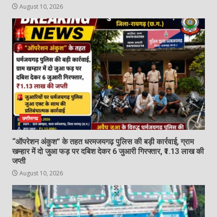
August 10, 2026
विश्व आदिवासी दिवस पर भव्य आयोजन…
August 10, 2026
5
गरियाबंद जिले के आमामोरा पहाड़ी क्षेत्र के
ओड़िशा सीमा पर चांउरधुआ जलप्रपात का
ऐतिहासिक नजारा
6
August 10, 2026
छत्तीसगढ
घटारानी वॉटरफॉल में गिरकर घायल हुआ
“ऑपरेशन अंकुश” के तहत धरमजयगढ़ पुलिस की बड़ी कार्रवाई, ग्राम
युवक, अस्पताल में भर्ती…
खम्हार में दो जुआ फड़ पर दबिश देकर 6 जुआरी गिरफ्तार, ₹1.13 लाख की
August 10, 2026
जप्ती
7
August 10, 2026