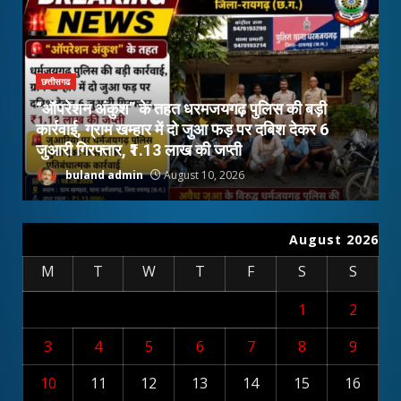
छत्तीसगढ
ऑपरेशन प्रहार: 24 टन अवैध कबाड़ से लदा 14 चक्का
ट्रक पकड़ा, ₹17.55 लाख का माल और वाहन जब्त…
buland admin
August 10, 2026
August 2026
M
T
W
T
F
S
S
1
2
3
4
5
6
7
8
9
10
11
12
13
14
15
16