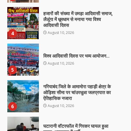
विश्व आदिवासी दिवस पर भव्य आयोजन…
August 10, 2026
5
गरियाबंद जिले के आमामोरा पहाड़ी क्षेत्र के
ओड़िशा सीमा पर चांउरधुआ जलप्रपात का
ऐतिहासिक नजारा
6
August 10, 2026
घटारानी वॉटरफॉल में गिरकर घायल हुआ
युवक, अस्पताल में भर्ती…
August 10, 2026
7
राष्ट्र प्रथम, संगठन सर्वोपरि: भाजपा मंडल
रतनपुर की मासिक बैठक में संगठन मजबूती