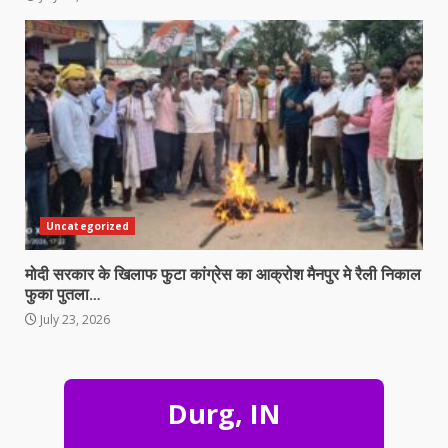
Uncategorized
ऑपरेशन प्रहार: 24 टन अवैध कबाड़ से लदा
मोदी सरकार के खिलाफ फुटा कांग्रेस का आक्रोश मैनपुर मे रैली निकाल
14 चक्का ट्रक पकड़ा, ₹17.55 लाख का
फुका पुतला…
माल और वाहन जब्त…
July 23, 2026
3
August 10, 2026
हजारों की संख्या में उमड़ा आदिवासी समाज,
Durg, IN
लैलूंगा में धूमधाम से मनाया गया विश्व
आदिवासी दिवस