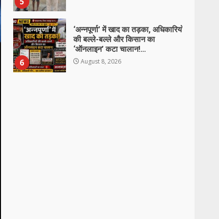
6
August 8, 2026
138 करोड़ की लागत से नांदघाट-मुंगेली
रोड होगा फोरलेन…
August 8, 2026
7
जर्जर स्कूल भवन ने बढ़ाई चिंता, तीन
कमरों में पढ़ने को मजबूर 77 बच्चे
August 8, 2026
1
छाल पुलिस की बड़ी सफलता : SECL
धरमखदान में ट्रांसफार्मर पार्ट्स व केबल
चोरी का 24 घंटे में खुलासा, 6 आरोपी
गिरफ्तार, ₹3 लाख का मशरूका बरामद
2
August 8, 2026
घायल व्यक्ति को डायल-112 की त्वरित