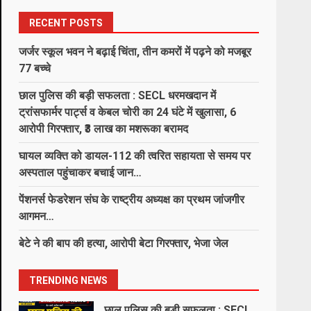
6
August 8, 2026
RECENT POSTS
जर्जर स्कूल भवन ने बढ़ाई चिंता, तीन कमरों में पढ़ने को मजबूर
138 करोड़ की लागत से नांदघाट-मुंगेली
77 बच्चे
रोड होगा फोरलेन…
छाल पुलिस की बड़ी सफलता : SECL धरमखदान में
August 8, 2026
7
ट्रांसफार्मर पार्ट्स व केबल चोरी का 24 घंटे में खुलासा, 6
आरोपी गिरफ्तार, ₹3 लाख का मशरूका बरामद
जर्जर स्कूल भवन ने बढ़ाई चिंता, तीन
घायल व्यक्ति को डायल-112 की त्वरित सहायता से समय पर
कमरों में पढ़ने को मजबूर 77 बच्चे
अस्पताल पहुंचाकर बचाई जान…
August 8, 2026
1
पेंशनर्स फेडरेशन संघ के राष्ट्रीय अध्यक्ष का प्रथम जांजगीर
आगमन…
छाल पुलिस की बड़ी सफलता : SECL
धरमखदान में ट्रांसफार्मर पार्ट्स व केबल
बेटे ने की बाप की हत्या, आरोपी बेटा गिरफ्तार, भेजा जेल
चोरी का 24 घंटे में खुलासा, 6 आरोपी
गिरफ्तार, ₹3 लाख का मशरूका बरामद
2
TRENDING NEWS
August 8, 2026