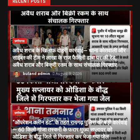
RECENT POSTS
छत्तीसगढ
अवैध शराब के खिलाफ दोहरी कार्रवाई— थाना कोतवाली और
साइबर की टीम ने लाखा के राज फैमिली ढाबा पर की रेड,
अवैध शराब और बिक्री रकम के साथ संचालक गिरफ्तार
buland admin
August 9, 2026
छत्तीसगढ
“ऑपरेशन क्लीन हंट” के तहत रायगढ़ पुलिस की बड़ी कार्रवाई
— 60 किलो गांजा तस्करी के फरार मुख्य सप्लायर को
ओडिशा के बौद्ध जिले से गिरफ्तार कर भेजा गया जेल