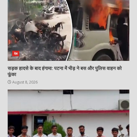
के खिलाफ CBI कोर्ट में परिवाद
August 8, 2026
4
एसडीओपी जशपुर चंद्रशेखर परमा को
भावभीनी विदाई, निमितेश सिंह ने संभाला
एसडीओपी जशपुर का पदभार…
5
August 8, 2026
देश
सड़क हादसे के बाद हंगामा: पटना में भीड़ ने बस और पुलिस वाहन को
20 अगस्त को वृंदावन हाल में मनाया जाएगा
फूंका
रेडियो श्रोता दिवस, मुख्य अतिथि होंगे
महेन्द्र मोदी…
August 8, 2026
6
August 7, 2026
उरमाल पंचायत में भ्रष्टाचार की पराकाष्ठा!
जनपद सदस्य ने खोला फर्जी बिलों का
कच्चा-चिट्ठा, प्रशासन की चुप्पी पर उठाए
सवाल
7
August 7, 2026