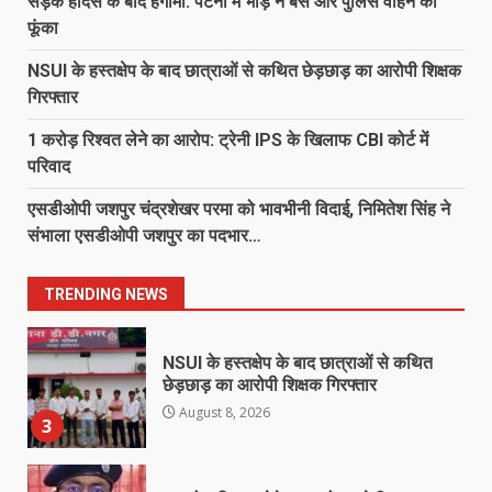
सड़क हादसे के बाद हंगामा: पटना में भीड़ ने बस और पुलिस वाहन को
7
August 7, 2026
फूंका
NSUI के हस्तक्षेप के बाद छात्राओं से कथित छेड़छाड़ का आरोपी शिक्षक
138 करोड़ की लागत से नांदघाट-मुंगेली रोड
गिरफ्तार
होगा फोरलेन…
August 8, 2026
1 करोड़ रिश्वत लेने का आरोप: ट्रेनी IPS के खिलाफ CBI कोर्ट में
1
परिवाद
एसडीओपी जशपुर चंद्रशेखर परमा को भावभीनी विदाई, निमितेश सिंह ने
सड़क हादसे के बाद हंगामा: पटना में भीड़ ने
संभाला एसडीओपी जशपुर का पदभार…
बस और पुलिस वाहन को फूंका
August 8, 2026
2
TRENDING NEWS
NSUI के हस्तक्षेप के बाद छात्राओं से कथित
छेड़छाड़ का आरोपी शिक्षक गिरफ्तार
August 8, 2026
3