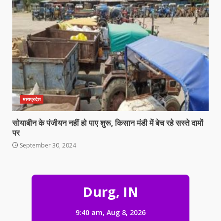
मध्यप्रदेश
सोयाबीन के पंजीयन नहीं हो पाए शुरू, किसान मंडी में बेच रहे सस्ते दामों
पर
September 30, 2024
NSUI के हस्तक्षेप के बाद छात्राओं से कथित
छेड़छाड़ का आरोपी शिक्षक गिरफ्तार
Durg, IN
August 8, 2026
3
9:40 am,
Aug 8, 2026