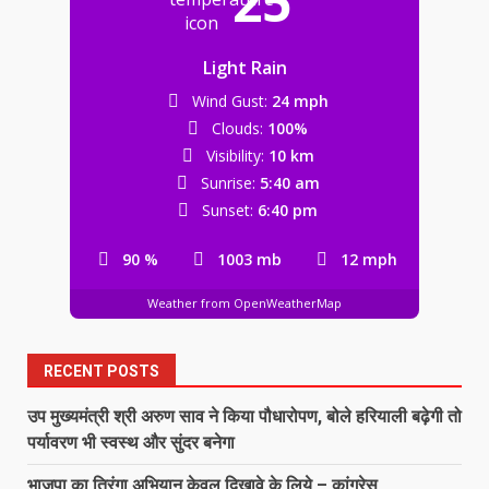
25
Light Rain
Wind Gust:
24 mph
Clouds:
100%
Visibility:
10 km
Sunrise:
5:40 am
Sunset:
6:40 pm
90 %
1003 mb
12 mph
Weather from OpenWeatherMap
RECENT POSTS
उप मुख्यमंत्री श्री अरुण साव ने किया पौधारोपण, बोले हरियाली बढ़ेगी तो
पर्यावरण भी स्वस्थ और सुंदर बनेगा
भाजपा का तिरंगा अभियान केवल दिखावे के लिये – कांग्रेस