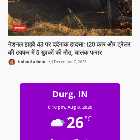
छत्तीसगढ
नेशनल हाइवे 43 पर दर्दनाक हादसा: i20 कार और ट्रेलर
की टक्कर में 5 युवकों की मौत, चालक फरार
buland admin
December 7, 2025
घायल व्यक्ति को डायल-112 की त्वरित
सहायता से समय पर अस्पताल पहुंचाकर
बचाई जान…
Durg, IN
3
August 8, 2026
6:18 pm,
Aug 8, 2026
पेंशनर्स फेडरेशन संघ के राष्ट्रीय अध्यक्ष का
26
°C
प्रथम जांजगीर आगमन…
August 8, 2026
4