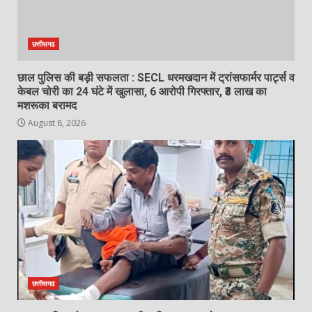
गिरफ्तार, भेजा जेल
August 8, 2026
5
छत्तीसगढ
छाल पुलिस की बड़ी सफलता : SECL धरमखदान में ट्रांसफार्मर पार्ट्स व
‘अन्नपूर्णा’ में खाद का तड़का, अधिकारियों की
केबल चोरी का 24 घंटे में खुलासा, 6 आरोपी गिरफ्तार, ₹3 लाख का
बल्ले-बल्ले और किसान का ‘ऑनलाइन’ कटा
मशरूका बरामद
चालान!…
August 8, 2026
6
August 8, 2026
138 करोड़ की लागत से नांदघाट-मुंगेली रोड
होगा फोरलेन…
August 8, 2026
7
छत्तीसगढ