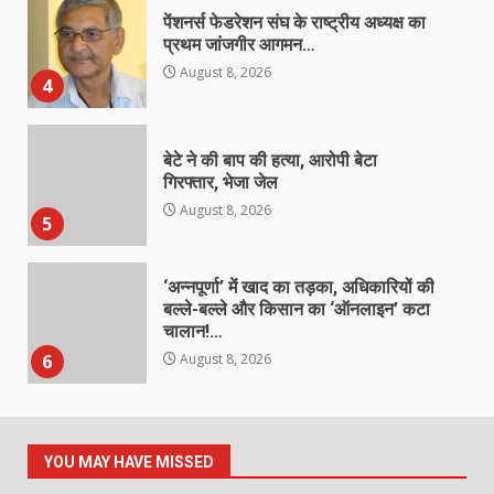
बेटे ने की बाप की हत्या, आरोपी बेटा
गिरफ्तार, भेजा जेल
August 8, 2026
5
‘अन्नपूर्णा’ में खाद का तड़का, अधिकारियों की
बल्ले-बल्ले और किसान का ‘ऑनलाइन’ कटा
चालान!…
6
August 8, 2026
138 करोड़ की लागत से नांदघाट-मुंगेली रोड
होगा फोरलेन…
August 8, 2026
7
जर्जर स्कूल भवन ने बढ़ाई चिंता, तीन कमरों
में पढ़ने को मजबूर 77 बच्चे
YOU MAY HAVE MISSED
August 8, 2026