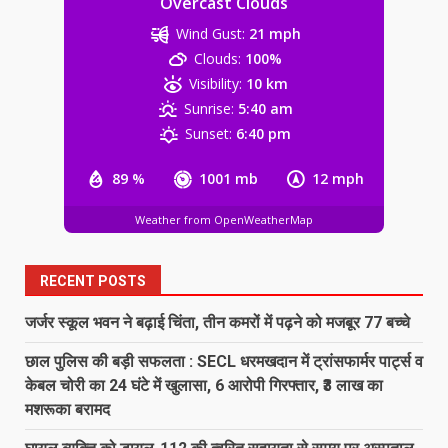
Overcast Clouds
Wind Gust:
21 mph
बेटे ने की बाप की हत्या, आरोपी बेटा
Clouds:
100%
गिरफ्तार, भेजा जेल
Visibility:
10 km
August 8, 2026
5
Sunrise:
5:40 am
Sunset:
6:40 pm
‘अन्नपूर्णा’ में खाद का तड़का, अधिकारियों की
बल्ले-बल्ले और किसान का ‘ऑनलाइन’ कटा
89 %
1001 mb
12 mph
चालान!…
Weather from OpenWeatherMap
6
August 8, 2026
RECENT POSTS
138 करोड़ की लागत से नांदघाट-मुंगेली रोड
होगा फोरलेन…
जर्जर स्कूल भवन ने बढ़ाई चिंता, तीन कमरों में पढ़ने को मजबूर 77 बच्चे
August 8, 2026
7
छाल पुलिस की बड़ी सफलता : SECL धरमखदान में ट्रांसफार्मर पार्ट्स व
केबल चोरी का 24 घंटे में खुलासा, 6 आरोपी गिरफ्तार, ₹3 लाख का
मशरूका बरामद
जर्जर स्कूल भवन ने बढ़ाई चिंता, तीन कमरों
में पढ़ने को मजबूर 77 बच्चे