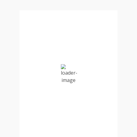
pagination
Durg, IN
1:25 am,
Aug 8, 2026
25
°C
Overcast Clouds
Wind Gust:
18 mph
Clouds:
100%
Visibility:
10 km
Sunrise:
5:40 am
Sunset:
6:40 pm
88 %
1001 mb
9 mph
Weather from OpenWeatherMap