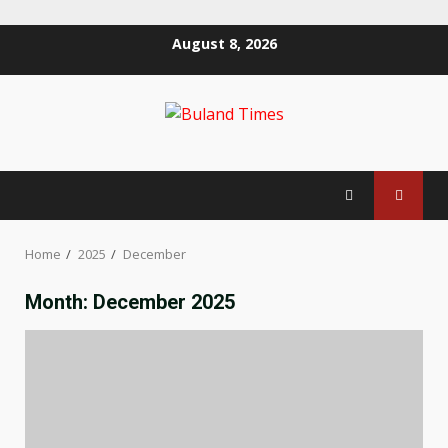
Skip
August 8, 2026
to
content
Home
2025
December
Month:
December 2025