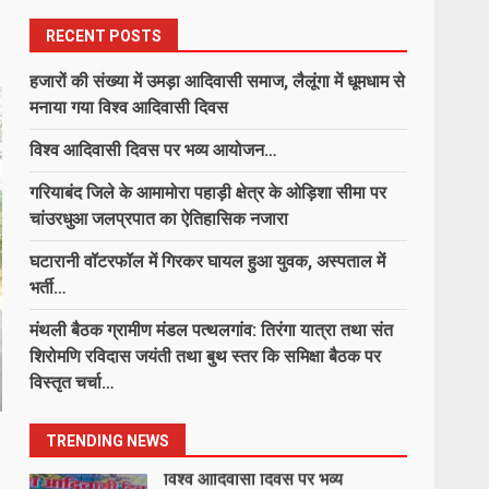
6
August 9, 2026
RECENT POSTS
हजारों की संख्या में उमड़ा आदिवासी समाज, लैलूंगा में धूमधाम से
“जल-जंगल-जमीन पर अब आर-पार की
मनाया गया विश्व आदिवासी दिवस
लड़ाई, अधिकार नहीं मिला तो छीन लेंगे”
विश्व आदिवासी दिवस पर भव्य आयोजन…
August 9, 2026
7
गरियाबंद जिले के आमामोरा पहाड़ी क्षेत्र के ओड़िशा सीमा पर
चांउरधुआ जलप्रपात का ऐतिहासिक नजारा
हजारों की संख्या में उमड़ा आदिवासी
समाज, लैलूंगा में धूमधाम से मनाया गया
घटारानी वॉटरफॉल में गिरकर घायल हुआ युवक, अस्पताल में
विश्व आदिवासी दिवस
भर्ती…
1
August 10, 2026
मंथली बैठक ग्रामीण मंडल पत्थलगांव: तिरंगा यात्रा तथा संत
शिरोमणि रविदास जयंती तथा बुथ स्तर कि समिक्षा बैठक पर
विश्व आदिवासी दिवस पर भव्य
विस्तृत चर्चा…
आयोजन…
August 10, 2026
2
TRENDING NEWS