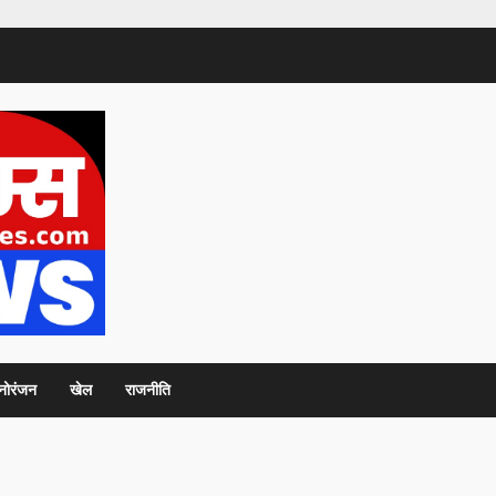
नोरंजन
खेल
राजनीति