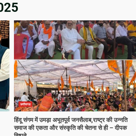
025
छत्तीसगढ
हिंदू संगम में उमड़ा अभूतपूर्व जनसैलाब,राष्ट्र की उन्नति
समाज की एकता और संस्कृति की चेतना से ही – दीपक
विष्पुते