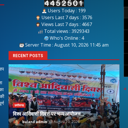
Users Today : 199
Users Last 7 days : 3576
Views Last 7 days : 4667
Total views : 3929343
Who's Online : 4
Server Time : August 10, 2026 11:45 am
RECENT POSTS
 आप
ता
«
 का
 की
छत
र्ण
छत्तीसगढ
गर
विश्व आदिवासी दिवस पर भव्य आयोजन…
चा
buland admin
August 10, 2026