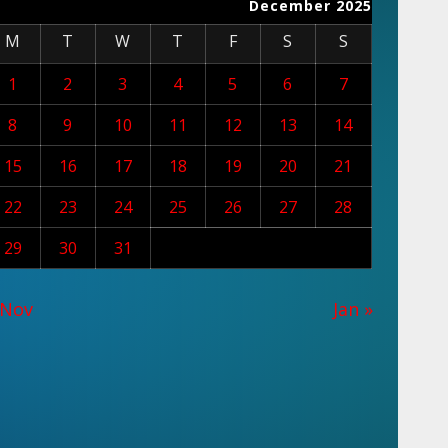
December 2025
M
T
W
T
F
S
S
“जल-जंगल-जमीन पर अब आर-पार की
लड़ाई, अधिकार नहीं मिला तो छीन लेंगे”
1
2
3
4
5
6
7
August 9, 2026
7
8
9
10
11
12
13
14
15
16
17
18
19
20
21
22
23
24
25
26
27
28
29
30
31
 Nov
Jan »
्तीसगढ
छत्तीसगढ
ियाबंद जिले के आमामोरा पहाड़ी क्षेत्र के ओड़िशा सीमा पर
घटारानी वॉ
ंउरधुआ जलप्रपात का ऐतिहासिक नजारा
में भर्ती…
buland admin
August 10, 2026
buland