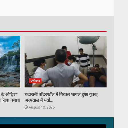
के ओड़िशा सीमा पर चांउरधुआ
जलप्रपात का ऐतिहासिक नजारा
3
August 10, 2026
घटारानी वॉटरफॉल में गिरकर घायल हुआ
युवक, अस्पताल में भर्ती…
August 10, 2026
4
मंथली बैठक ग्रामीण मंडल पत्थलगांव:
तिरंगा यात्रा तथा संत शिरोमणि रविदास
जयंती तथा बुथ स्तर कि समिक्षा बैठक पर
छत्तीसगढ
विस्तृत चर्चा…
5
August 10, 2026
्र के ओड़िशा
घटारानी वॉटरफॉल में गिरकर घायल हुआ युवक,
हासिक नजारा
अस्पताल में भर्ती…
बालोद जिला ग्राम पंचायत सरेखा चराचर
August 10, 2026
से सिकोसा जाने वाली मार्ग बन रहा है
दुर्घटना का कारण ग्रामीण में आक्रोश …
6
August 9, 2026