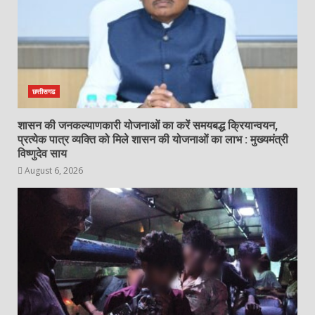
4
रायगढ़ पुलिस की सशक्त विवेचना का असर,
खरसिया के बहुचर्चित हत्या कांड में दो दोषियों
को आजीवन कारावास…
August 6, 2026
5
छत्तीसगढ
शासन की जनकल्याणकारी योजनाओं का करें समयबद्ध क्रियान्वयन,
स्टूडेंट प्रोटेस्ट पर राहुल गांधी का बड़ा
प्रत्येक पात्र व्यक्ति को मिले शासन की योजनाओं का लाभ : मुख्यमंत्री
बयान: माफी मांगने का दबाव बकवास, छात्र
विष्णुदेव साय
लोकतंत्र की आवाज़ हैं…
August 6, 2026
August 6, 2026
6
आंगनबाड़ी कार्यकर्ता के रिक्त पद पर
ऑनलाइन आवेदन 19 तक
August 6, 2026
7